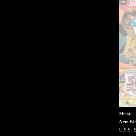
Messo in
New Wor
U.S.S.
E