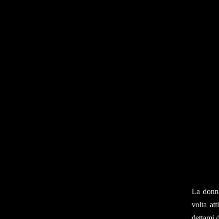
La donna
volta at
dettami 