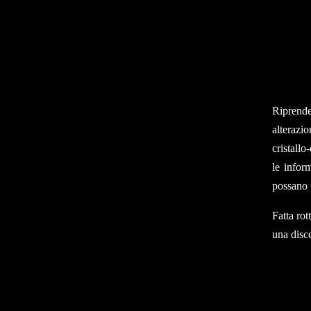
Riprende
alterazi
cristallo
le infor
possano 
Fatta ro
una disce