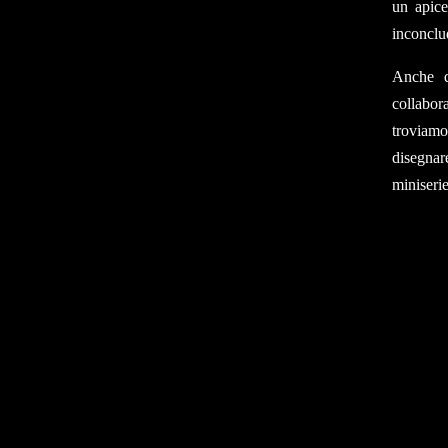
un apice
inconclu
Anche q
collabor
troviamo
disegnar
miniseri