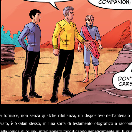
 fornisce, non senza qualche riluttanza, un dispositivo dell’antenato i
tivato, è Skalan stesso, in una sorta di testamento olografico a racco
della logica di Surak, intervennero modificando geneticamente gli Illyri