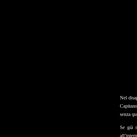
Nel disa
Capitano
senza qu
Se già n
all’inter