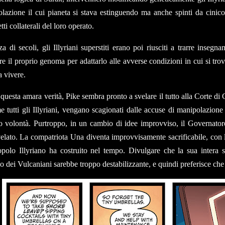
lazione il cui pianeta si stava estinguendo ma anche spinti da cinico 
etti collaterali del loro operato.
za di secoli, gli Illyriani superstiti erano poi riusciti a trarre inse
e il proprio genoma per adattarlo alle avverse condizioni in cui si trov
a vivere.
questa amara verità, Pike sembra pronto a svelare il tutto alla Corte di
e tutti gli Illyriani, vengano scagionati dalle accuse di manipolazion
ro volontà. Purtroppo, in un cambio di idee improvviso, il Governato
elato. La compatriota Una diventa improvvisamente sacrificabile, con 
opolo Illyriano ha costruito nel tempo. Divulgare che la sua intera 
co dei Vulcaniani sarebbe troppo destabilizzante, e quindi preferisce ch