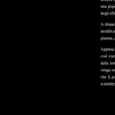
una popo
degli eff
A distan
modificar
pianeta, 
Appresa 
così com
dalla lo
venga sv
che il p
scientifi