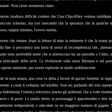
inante. Non viene nemmeno citato.
mente risultava difficile credere che Una Chin-Riley venisse riabilitata
piccolo schermo, ma non nascondo che la speranza che in qualche m
peso, seppur minimo, l'avevo nutrita.
ione che rimane dopo la lettura di tutta la miniserie è che la trama pre
 alla fine si percepisce una sorta di senso di incompletezza che, alme
nto sono preferibili storie che si inseriscono tra un episodio e l’altro,
ma principale della serie. Le rivelazioni sulla razza Illyriana e sul p
i questa miniserie, per essere esplorate in modo soddisfacente.
te la nota amara, una cosa va detta a favore di questo fumetto: la ra
rente a come li vediamo nel telefilm. Non sto parlando del solo aspetto 
a fedelmente l’estetica televisiva (meno gli ambienti, che a volte risult
mersi e di porsi. Lo studio dietro ai personaggi è approfondito e ben fa
totalmente indipendenti, e articolate su un maggiore numero di pagine.