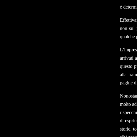
è determ
Effettiva
non sul 
qualche 
L’impress
arrivati
questo pu
alla tra
pagine d
Nonostan
molto ade
rispecchi
di espri
storie, 