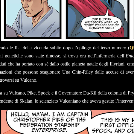
ndo le fila della vicenda subito dopo l’epilogo del terzo numero (
Q
oni genetiche sono state rimosse, si trova ora nell’infermeria dell’
Ente
-dati che ha portato con sé dallo ostile pianeta natale degli Illyriani, 
mazioni che possono scagionare Una Chin-Riley dalle accuse di aver a
trovarsi su Vulcano.
tta su Vulcano, Pike, Spock e il Governatore Da-Kil della colonia di Pry
ndente di Skalan, lo scienziato Vulcaniano che aveva gestito l’intervent