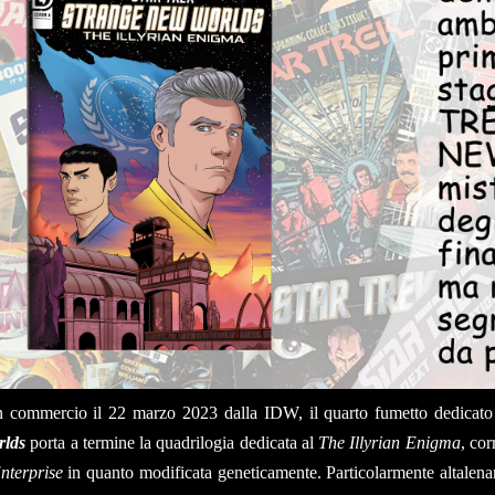
 commercio il 22 marzo 2023 dalla IDW, il quarto fumetto dedicato a
lds
porta a termine la quadrilogia dedicata al
The Illyrian Enigma
, cor
nterprise
in quanto modificata geneticamente. Particolarmente altalenan