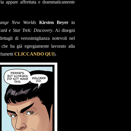
oria appare affrettata e drammaticamente
range New Worlds
Kirsten Beyer
in
card
e
Star Trek: Discovery
. Ai disegni
ttagli di verosimiglianza notevoli nel
f, che ha già egregiamente lavorato alla
a fumetti
CLICCANDO QUI
).