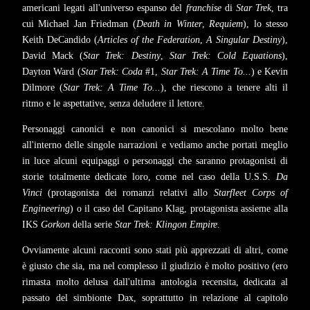
americani legati all'universo espanso del
franchise
di
Star Trek
, tra
cui Michael Jan Friedman (
Death in Winter
,
Requiem
), lo stesso
Keith DeCandido (
Articles of the Federation
,
A Singular Destiny
),
David Mack (
Star Trek: Destiny
,
Star Trek: Cold Equations
),
Dayton Ward (
Star Trek: Coda
#1,
Star Trek: A Time To...
) e Kevin
Dilmore (
Star Trek: A Time To...
), che riescono a tenere alti il
ritmo e le aspettative, senza deludere il lettore.
Personaggi canonici e non canonici si mescolano molto bene
all'interno delle singole narrazioni e vediamo anche portati meglio
in luce alcuni equipaggi o personaggi che saranno protagonisti di
storie totalmente dedicate loro, come nel caso della U.S.S.
Da
Vinci
(protagonista dei romanzi relativi allo
Starfleet Corps of
Engineering
) o il caso del Capitano Klag, protagonista assieme alla
IKS
Gorkon
della serie
Star Trek: Klingon Empire
.
Ovviamente alcuni racconti sono stati più apprezzati di altri, come
è giusto che sia, ma nel complesso il giudizio è molto positivo (ero
rimasta molto delusa dall'ultima antologia recensita, dedicata al
passato del simbionte Dax, soprattutto in relazione al capitolo