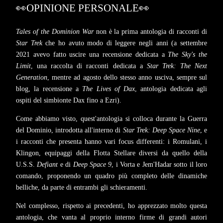
👀OPINIONE PERSONALE👀
Tales of the Dominion War
non è la prima antologia di racconti di
Star Trek
che ho avuto modo di leggere negli anni (a settembre
2021 avevo fatto uscire una recensione
dedicata a
The Sky's the
Limit
, una raccolta di racconti dedicata a
Star Trek: The Next
Generation
, mentre ad agosto dello stesso anno usciva, sempre sul
blog, la recensione
a
The Lives of Dax
, antologia dedicata agli
ospiti del simbionte Dax fino a Ezri).
Come abbiamo visto, quest'antologia si colloca durante la Guerra
del Dominio, introdotta all'interno di
Star Trek: Deep Space Nine
, e
i racconti che presenta hanno vari focus differenti: i Romulani, i
Klingon, equipaggi della Flotta Stellare diversi da quello della
U.S.S.
Defiant
e di
Deep Space 9
, i Vorta e Jem'Hadar sotto il loro
comando, proponendo un quadro più completo delle dinamiche
belliche, da parte di entrambi gli schieramenti.
Nel complesso, rispetto ai precedenti, ho apprezzato molto questa
antologia, che vanta al proprio interno firme di grandi autori