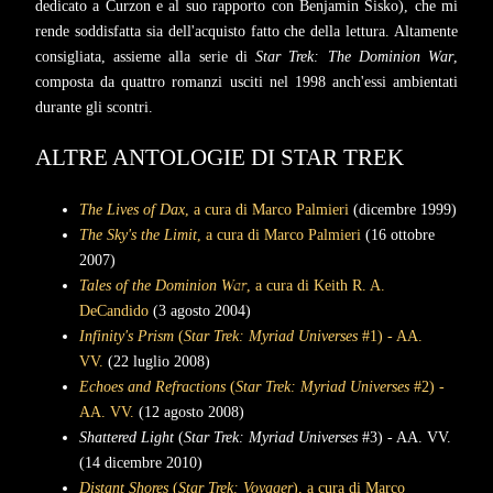
dedicato a Curzon e al suo rapporto con Benjamin Sisko), che mi
rende soddisfatta sia dell'acquisto fatto che della lettura. Altamente
consigliata, assieme alla serie di
Star Trek: The Dominion War
,
composta da quattro romanzi usciti nel 1998 anch'essi ambientati
durante gli scontri.
ALTRE ANTOLOGIE DI STAR TREK
The Lives of Dax
, a cura di Marco Palmieri
(dicembre 1999)
The Sky's the Limit
, a cura di Marco Palmieri
(16 ottobre
2007)
Tales of the Dominion War
, a cura di Keith R. A.
DeCandido
(3 agosto 2004)
Infinity's Prism
(
Star Trek: Myriad Universes
#1) - AA.
VV.
(22 luglio 2008)
Echoes and Refractions
(
Star Trek: Myriad Universes
#2) -
AA. VV.
(12 agosto 2008)
Shattered Light
(
Star Trek: Myriad Universes
#3) - AA. VV.
(14 dicembre 2010)
Distant Shores
(
Star Trek: Voyager
), a cura di Marco