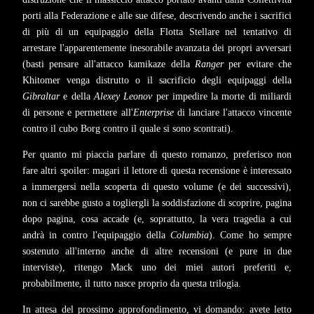
porti alla Federazione e alle sue difese, descrivendo anche i sacrifici
di più di un equipaggio della Flotta Stellare nel tentativo di
arrestare l'apparentemente inesorabile avanzata dei propri avversari
(basti pensare all'attacco kamikaze della
Ranger
per evitare che
Khitomer venga distrutto o il sacrificio degli equipaggi della
Gibraltar
e della
Alexey Leonov
per impedire la morte di miliardi
di persone e permettere all'
Enterprise
di lanciare l'attacco vincente
contro il cubo Borg contro il quale si sono scontrati).
Per quanto mi piaccia parlare di questo romanzo, preferisco non
fare altri spoiler: magari il lettore di questa recensione è interessato
a immergersi nella scoperta di questo volume (e dei successivi),
non ci sarebbe gusto a togliergli la soddisfazione di scoprire, pagina
dopo pagina, cosa accade (e, soprattutto, la vera tragedia a cui
andrà in contro l'equipaggio della
Columbia
). Come ho sempre
sostenuto all'interno anche di altre recensioni (e pure in due
interviste), ritengo Mack uno dei miei autori preferiti e,
probabilmente, il tutto nasce proprio da questa trilogia.
In attesa del prossimo approfondimento, vi domando: avete letto