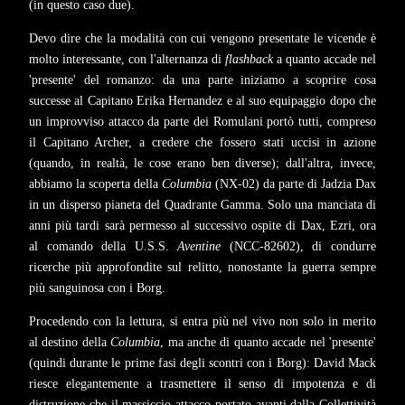
(in questo caso due).
Devo dire che la modalità con cui vengono presentate le vicende è
molto interessante, con l'alternanza di
flashback
a quanto accade nel
'presente' del romanzo: da una parte iniziamo a scoprire cosa
successe al Capitano Erika Hernandez e al suo equipaggio dopo che
un improvviso attacco da parte dei Romulani portò tutti, compreso
il Capitano Archer, a credere che fossero stati uccisi in azione
(quando, in realtà, le cose erano ben diverse); dall'altra, invece,
abbiamo la scoperta della
Columbia
(NX-02) da parte di Jadzia Dax
in un disperso pianeta del Quadrante Gamma. Solo una manciata di
anni più tardi sarà permesso al successivo ospite di Dax, Ezri, ora
al comando della U.S.S.
Aventine
(NCC-82602), di condurre
ricerche più approfondite sul relitto, nonostante la guerra sempre
più sanguinosa con i Borg.
Procedendo con la lettura, si entra più nel vivo non solo in merito
al destino della
Columbia
, ma anche di quanto accade nel 'presente'
(quindi durante le prime fasi degli scontri con i Borg): David Mack
riesce elegantemente a trasmettere il senso di impotenza e di
distruzione che il massiccio attacco portato avanti dalla Collettività