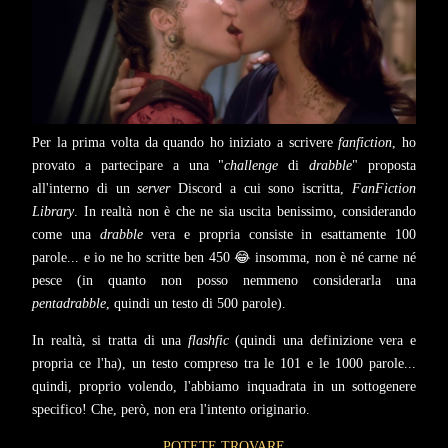
Per la prima volta da quando ho iniziato a scrivere
fanfiction
, ho
provato a partecipare a una "
challenge
di
drabble
" proposta
all'interno di un
server
Discord a cui sono iscritta,
FanFiction
Library
. In realtà non è che ne sia uscita benissimo, considerando
come una
drabble
vera e propria consiste in esattamente 100
parole... e io ne ho scritte ben 450 😂 insomma, non è né carne né
pesce (in quanto non posso nemmeno considerarla una
pentadrabble
, quindi un testo di 500 parole).
In realtà, si tratta di una
flashfic
(quindi una definizione vera e
propria ce l'ha), un testo compreso tra le 101 e le 1000 parole...
quindi, proprio volendo, l'abbiamo inquadrata in un sottogenere
specifico! Che, però, non era l'intento originario.
POTETE TROVARE