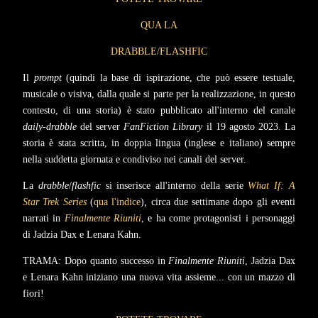
QUA LA
DRABBLE/FLASHFIC
Il
prompt
(quindi la base di ispirazione, che può essere testuale,
musicale o visiva, dalla quale si parte per la realizzazione, in questo
contesto, di una storia) è stato pubblicato all'interno del canale
daily-drabble
del server
FanFiction Library
il 19 agosto 2023. La
storia è stata scritta, in doppia lingua (inglese e italiano) sempre
nella suddetta giornata e condiviso nei canali del server.
La
drabble
/
flashfic
si inserisce all'interno della serie
What If: A
Star Trek Series
(
qua l'indice
)
,
circa due settimane dopo gli eventi
narrati in
Finalmente Riuniti
, e ha come protagonisti i personaggi
di Jadzia Dax e Lenara Kahn.
TRAMA: Dopo quanto successo in
Finalmente Riuniti
, Jadzia Dax
e Lenara Kahn iniziano una nuova vita assieme... con un mazzo di
fiori!