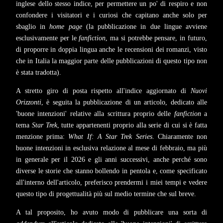
inglese dello stesso indice, per permettere un po' di respiro e non
confondere i visitatori e i curiosi che capitano anche solo per
sbaglio in
home page
(la pubblicazione in due lingue avviene
esclusivamente per le
fanfiction
, ma si potrebbe pensare, in futuro,
di proporre in doppia lingua anche le recensioni dei romanzi, visto
che in Italia la maggior parte delle pubblicazioni di questo tipo non
è stata tradotta).
A stretto giro di posta rispetto all'indice aggiornato di
Nuovi
Orizzonti
, è seguita la pubblicazione di un articolo, dedicato alle
'buone intenzioni' relative alla scrittura proprio delle
fanfiction
a
tema
Star Trek
, tutte appartenenti proprio alla serie di cui si è fatta
menzione prima:
What If: A Star Trek Series
. Chiaramente non
buone intenzioni in esclusiva relazione al mese di febbraio, ma più
in generale per il 2026 e gli anni successivi, anche perché sono
diverse le storie che stanno bollendo in pentola e, come specificato
all'interno dell'articolo, preferisco prendermi i miei tempi e vedere
questo tipo di progettualità più sul medio termine che sul breve.
A tal proposito, ho avuto modo di pubblicare una sorta di