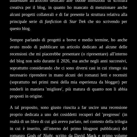
addendum
all'articolo dedicato alle 'buone intenzioni' di scrittura
creativa per il blog, in quanto ho mancato di menzionare anche
alcuni progetti collaterali e di far presente la struttura relativa alla
principale serie di
fanfiction
di
Star Trek
che sto scrivendo per
questo blog.
Sempre parlando di progetti a breve e medio termine, ho anche
avuto modo di pubblicare un articolo dedicato ad alcune delle
recensioni che mi piacerebbe presentare (o ripresentare) all'interno
del blog non solo durante il 2026, ma anche negli anni successivi,
soprattutto considerando che ci sono diversi casi in cui ritengo sia
necessario riprendere in mano alcuni dei romanzi letti e recensiti
(soprattutto nei primi mesi della mia esperienza da blogger) per
renderli in maniera 'migliore', più matura di quanto non li abbia
proposti in origine.
A tal proposito, sono giusto riuscita a far uscire una recensione
proprio dedicata a uno dei cosiddetti recuperi del 'pregresso' (in
realtà di un libro di cui già avevo parlato, nel contesto della trilogia
in cui è inserito, all'interno del primo blogpost pubblicato) del
romanzo
Gods of Night
, scritto da David Mack e primo volume