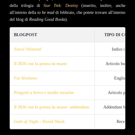
della trilogia di
Star Trek: Destiny
(inserito, inoltre, anche
all'interno della
to be read
di febbraio, che potete trovare all'interno
del blog di
Reading Good Books
).
BLOGPOST
TIPO DI CON
Nuovi Orizzonti
Indice in ital
Il 2026 con la penna in mano
Articolo buoni pr
Far Horizons
English Ind
Progetti a breve e medio termine
Articolo progett
Il 2026 con la penna in mano: addendum
Addendum buoni p
Gods of Night
- David Mack
Recension