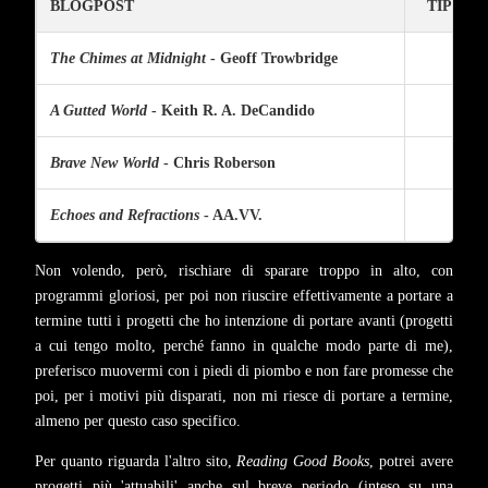
BLOGPOST
TIPO D
The Chimes at Midnight
- Geoff Trowbridge
Re
A Gutted World
- Keith R. A. DeCandido
Re
Brave New World
- Chris Roberson
Re
Echoes and Refractions
- AA.VV.
A
Non volendo, però, rischiare di sparare troppo in alto, con
programmi gloriosi, per poi non riuscire effettivamente a portare a
termine tutti i progetti che ho intenzione di portare avanti (progetti
a cui tengo molto, perché fanno in qualche modo parte di me),
preferisco muovermi con i piedi di piombo e non fare promesse che
poi, per i motivi più disparati, non mi riesce di portare a termine,
almeno per questo caso specifico.
Per quanto riguarda l'altro sito,
Reading Good Books
, potrei avere
progetti più 'attuabili' anche sul breve periodo (inteso su una